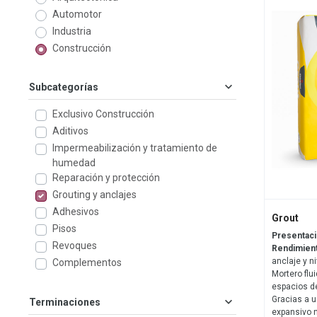
Automotor
Industria
Construcción
Subcategorías
Exclusivo Construcción
Aditivos
Impermeabilización y tratamiento de
humedad
Reparación y protección
Grouting y anclajes
Adhesivos
Grout
Pisos
Presentac
Revoques
Rendimien
anclaje y n
Complementos
Mortero flu
espacios de
Gracias a u
Terminaciones
expansivo n