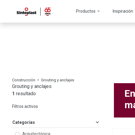
Productos
Inspiración
Construcción
Grouting y 
Construcción
Grouting y anclajes
Grouting y anclajes
En
1
resultado
má
Filtros activos
Categorías
Arquitectónica