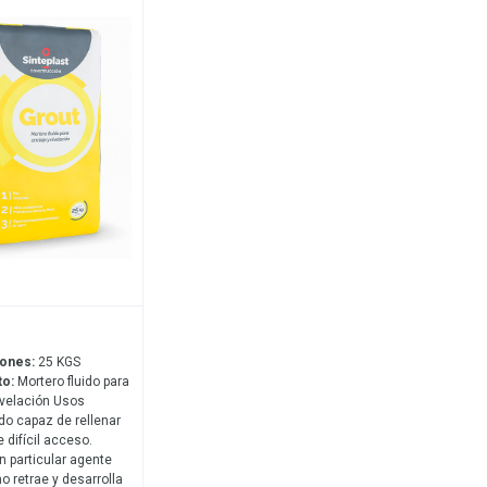
iones:
25 KGS
to:
Mortero fluido para
ivelación Usos
ido capaz de rellenar
 difícil acceso.
n particular agente
o retrae y desarrolla